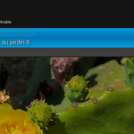
rktable
 au jardin 8