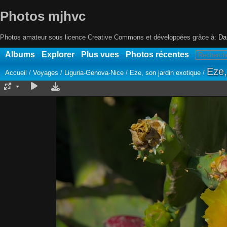
Photos mjhvc
Photos amateur sous licence Creative Commons et développées grâce à:
Da
Albums
Explorer
Plus vues
Photos récentes
Eze,
Accueil
/
Voyages
/
Liguria-Genova-Nice
/
Eze, son jardin exotique
/