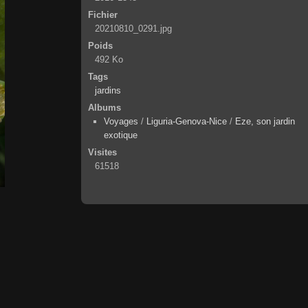
Fichier
20210810_0291.jpg
Poids
492 Ko
Tags
jardins
Albums
Voyages
/
Liguria-Genova-Nice
/
Eze, son jardin
exotique
Visites
61518