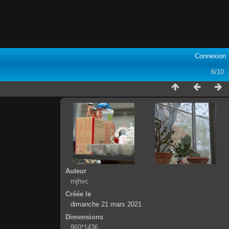
Connexion
6/10
Auteur
mjhvc
Créée le
dimanche 21 mars 2021
Dimensions
960*1436