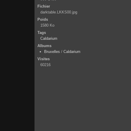
Fichier
darktable.LKKS00.jpg
Poids
1580 Ko
Tags
Caldarium
Albums
Bruxelles
/
Caldarium
Visites
60216