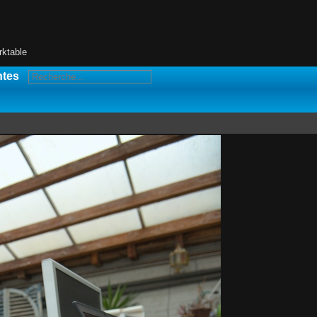
rktable
ntes