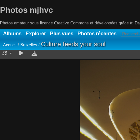
Photos mjhvc
Photos amateur sous licence Creative Commons et développées grâce à:
Da
Albums
Explorer
Plus vues
Photos récentes
Culture feeds your soul
Accueil
/
Bruxelles
/