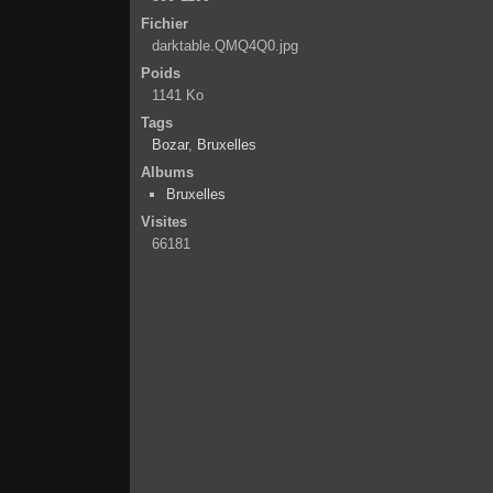
Fichier
darktable.QMQ4Q0.jpg
Poids
1141 Ko
Tags
Bozar
,
Bruxelles
Albums
Bruxelles
Visites
66181